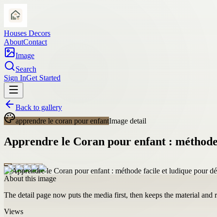
Houses Decors
About
Contact
Image
Search
Sign In
Get Started
Back to gallery
apprendre le coran pour enfant
Image detail
Apprendre le Coran pour enfant : méthode 
About this image
The detail page now puts the media first, then keeps the material and ro
Views