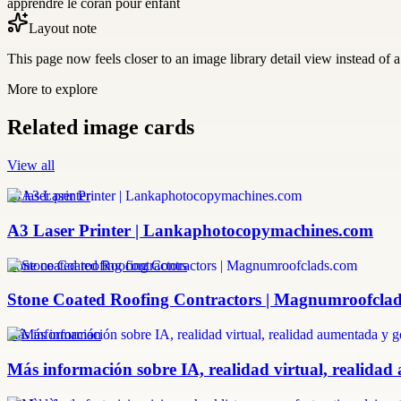
apprendre le coran pour enfant
Layout note
This page now feels closer to an image library detail view instead of a 
More to explore
Related image cards
View all
a3 laser printer
A3 Laser Printer | Lankaphotocopymachines.com
stone coated roofing contractors
Stone Coated Roofing Contractors | Magnumroofcla
más información
Más información sobre IA, realidad virtual, realidad