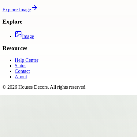
Explore
Image
Explore
Image
Resources
Help Center
Status
Contact
About
©
2026
Houses Decors
. All rights reserved.