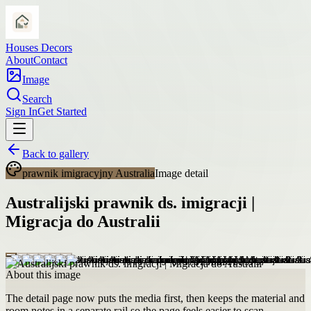
Houses Decors
About
Contact
Image
Search
Sign In
Get Started
Back to gallery
prawnik imigracyjny Australia
Image detail
Australijski prawnik ds. imigracji |
Migracja do Australii
About this image
The detail page now puts the media first, then keeps the material and
room notes in a separate rail so the page feels easier to scan.