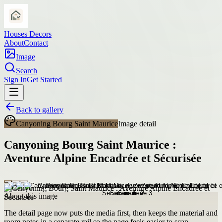
Houses Decors
About
Contact
Image
Search
Sign In
Get Started
Back to gallery
Canyoning Bourg Saint Maurice
Image detail
Canyoning Bourg Saint Maurice :
Aventure Alpine Encadrée et Sécurisée
About this image
The detail page now puts the media first, then keeps the material and
room notes in a separate rail so the page feels easier to scan.