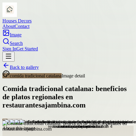
Houses Decors
About
Contact
Image
Search
Sign In
Get Started
Back to gallery
comida tradicional catalana
Image detail
Comida tradicional catalana: beneficios
de platos regionales en
restaurantesajambina.com
About this image