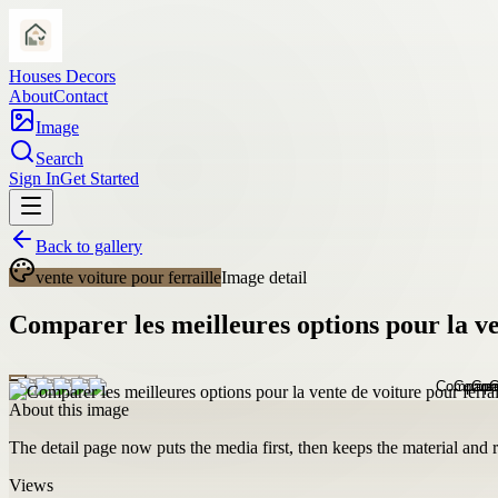
Houses Decors
About
Contact
Image
Search
Sign In
Get Started
Back to gallery
vente voiture pour ferraille
Image detail
Comparer les meilleures options pour la ve
About this image
The detail page now puts the media first, then keeps the material and ro
Views