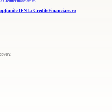
 opțiunile IFN la CrediteFinanciare.ro
scovery.