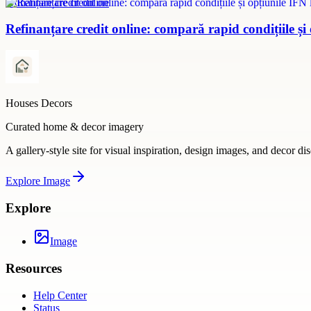
refinanțare credit online
Refinanțare credit online: compară rapid condițiile și
Houses Decors
Curated home & decor imagery
A gallery-style site for visual inspiration, design images, and decor di
Explore
Image
Explore
Image
Resources
Help Center
Status