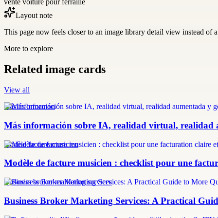
vente voiture pour ferraille
Layout note
This page now feels closer to an image library detail view instead of a 
More to explore
Related image cards
View all
más información
Más información sobre IA, realidad virtual, realidad
modèle facture musicien
Modèle de facture musicien : checklist pour une factura
Business broker marketing services
Business Broker Marketing Services: A Practical Guid