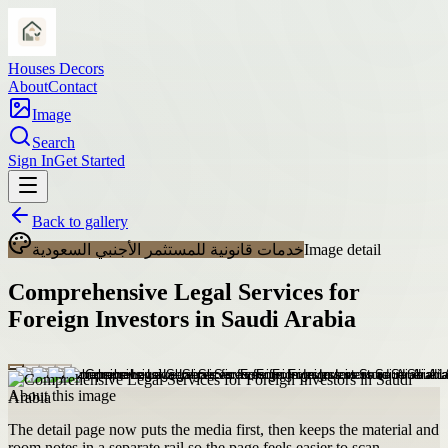
Houses Decors
About
Contact
Image
Search
Sign In
Get Started
Back to gallery
خدمات قانونية للمستثمر الأجنبي السعودية
Image detail
Comprehensive Legal Services for
Foreign Investors in Saudi Arabia
About this image
The detail page now puts the media first, then keeps the material and
room notes in a separate rail so the page feels easier to scan.