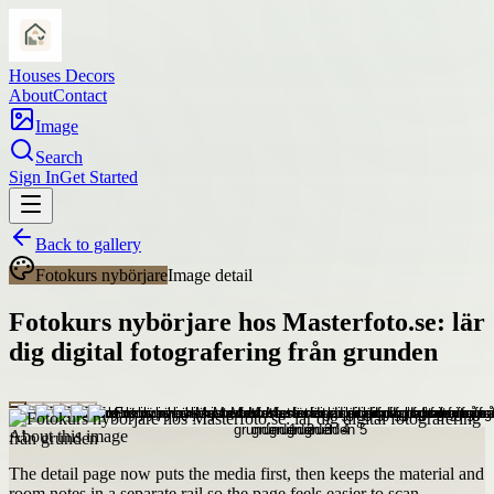
Houses Decors
About
Contact
Image
Search
Sign In
Get Started
Back to gallery
Fotokurs nybörjare
Image detail
Fotokurs nybörjare hos Masterfoto.se: lär
dig digital fotografering från grunden
About this image
The detail page now puts the media first, then keeps the material and
room notes in a separate rail so the page feels easier to scan.