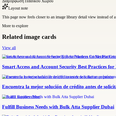
Διαμόρφωση Παιδικού Χώρου
Layout note
This page now feels closer to an image library detail view instead of a 
More to explore
Related image cards
View all
Smart Access and Account Security Tips for Modern Cricket Platform
Smart Access and Account Security Best Practices fo
Encuentra la mejor solución de crédito antes de solicitar un préstamo
Encuentra la mejor solución de crédito antes de solic
bulk atta supplier dubai
Fulfill Business Needs with Bulk Atta Supplier Dubai