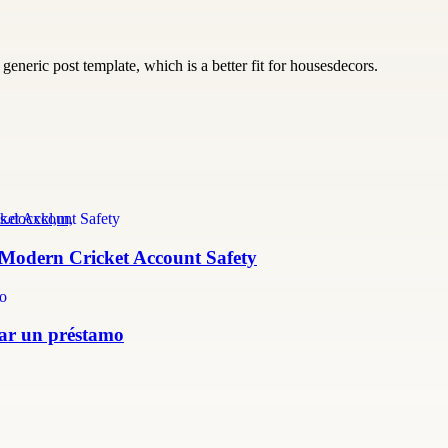
generic post template, which is a better fit for housesdecors.
s.docxkl,m,
r Modern Cricket Account Safety
itar un préstamo