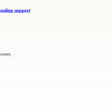
healing support
scovery.