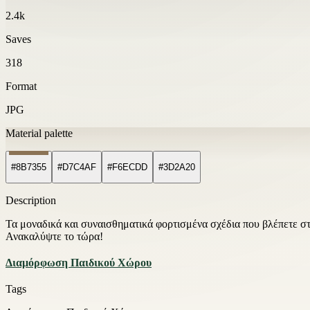
2.4k
Saves
318
Format
JPG
Material palette
#8B7355
#D7C4AF
#F6ECDD
#3D2A20
Description
Τα μοναδικά και συναισθηματικά φορτισμένα σχέδια που βλέπετε στ
Ανακαλύψτε το τώρα!
Διαμόρφωση Παιδικού Χώρου
Tags