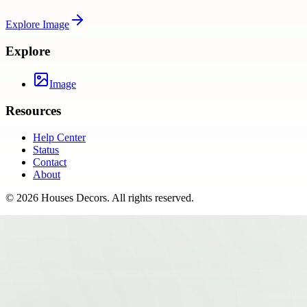
Explore
Image
Explore
Image
Resources
Help Center
Status
Contact
About
©
2026
Houses Decors
. All rights reserved.