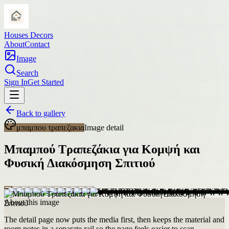
Houses Decors
About
Contact
Image
Search
Sign In
Get Started
Back to gallery
μπαμπου τραπεζακια
Image detail
Μπαμπού Τραπεζάκια για Κομψή και
Φυσική Διακόσμηση Σπιτιού
About this image
The detail page now puts the media first, then keeps the material and
room notes in a separate rail so the page feels easier to scan.