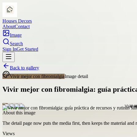
Houses Decors
About
Contact
Image
Search
Sign In
Get Started
Back to gallery
Vivir mejor con fibromialgia
Image detail
Vivir mejor con fibromialgia: guía prácti
About this image
The detail page now puts the media first, then keeps the material and ro
Views