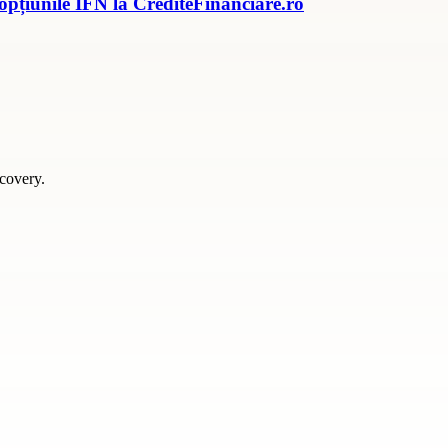
 opțiunile IFN la CrediteFinanciare.ro
scovery.