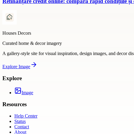
Refinanțare credit online: compară rapid condițiile și
Houses Decors
Curated home & decor imagery
A gallery-style site for visual inspiration, design images, and decor di
Explore
Image
Explore
Image
Resources
Help Center
Status
Contact
About