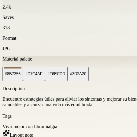
2.4k
Saves
318
Format
JPG
Material palette
#8B7355
#D7C4AF
#F6ECDD
#3D2A20
Description
Encuentre estrategias útiles para aliviar los síntomas y mejorar su b
saludables y alcanzar una vida más equilibrada.
Tags
Vivir mejor con fibromialgia
Layout note